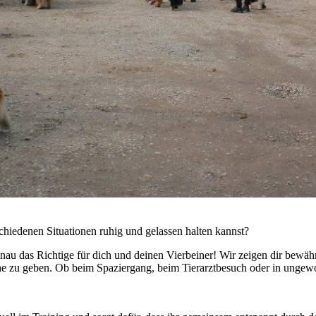
chiedenen Situationen ruhig und gelassen halten kannst?
genau das Richtige für dich und deinen Vierbeiner! Wir zeigen dir be
 zu geben. Ob beim Spaziergang, beim Tierarztbesuch oder in ungewoh