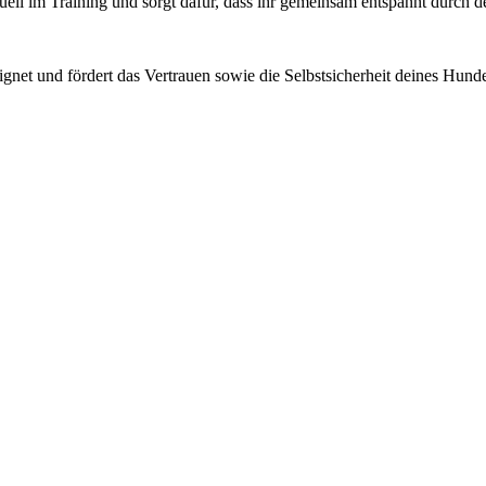
duell im Training und sorgt dafür, dass ihr gemeinsam entspannt durch d
eignet und fördert das Vertrauen sowie die Selbstsicherheit deines Hund