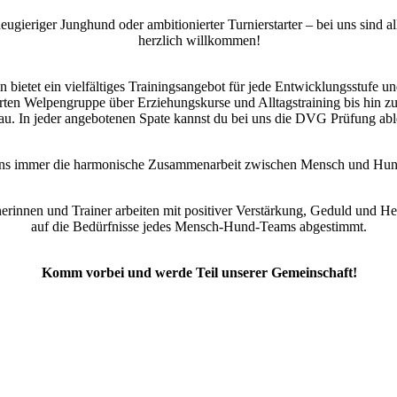
eugieriger Junghund oder ambitionierter Turnierstarter – bei uns sind a
herzlich willkommen!
 bietet ein vielfältiges Trainingsangebot für jede Entwicklungsstufe un
hrten Welpengruppe über Erziehungskurse und Alltagstraining bis hin
au. In jeder angebotenen Spate kannst du bei uns die DVG Prüfung ab
 uns immer die harmonische Zusammenarbeit zwischen Mensch und Hund
erinnen und Trainer arbeiten mit positiver Verstärkung, Geduld und Her
auf die Bedürfnisse jedes Mensch-Hund-Teams abgestimmt.
Komm vorbei und werde Teil unserer Gemeinschaft!